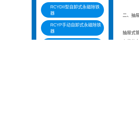
RCYDII型自卸式永磁除铁
器
二、抽屉
RCYP手动自卸式永磁除铁
器
抽屉式
心优势
RCPS型自卸盘式永磁除铁
器
高效除
电磁除铁器系列
智能监
DCZ型干法全自动磁分离机
便捷维
灵活适
DCX型湿式全自动磁分离机
RCDB型自冷盘式电磁除铁
器
RCDD型自冷自卸式电磁除
铁
RCDE型油冷式电磁除铁器