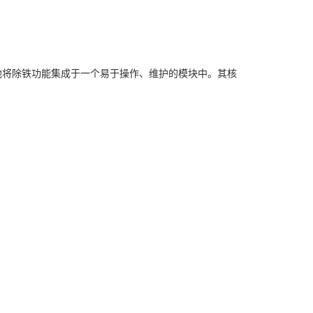
地将除铁功能集成于一个易于操作、维护的模块中。其核
，确保产品纯净无虞。
报警，便于及时维护。
质，大大节省了维护时间和成本。
统，兼容性极强。