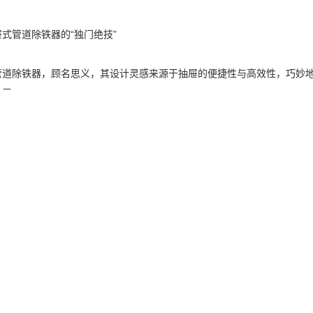
式管道除铁器的“独门绝技”
管道除铁器，顾名思义，其设计灵感来源于抽屉的便捷性与高效性，巧妙
在于：
铁：采用高性能永磁材料，强大的磁场能轻松吸附原料中的微小金属杂质
控：集成智能传感器，实时监测磁场强度及除铁效果，一旦发现异常立即
护：独特的抽屉式设计，无需拆卸管道即可快速取出并清理收集的金属杂
配：可根据不同生产线需求定制尺寸与安装方式，广泛适用于各种管道系