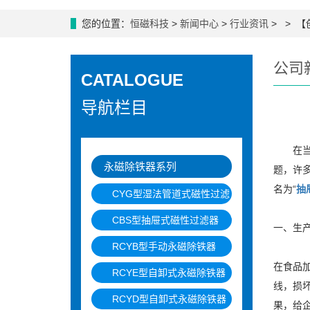
您的位置：
恒磁科技
>
新闻中心
>
行业资讯
> > 
公司
CATALOGUE
导航栏目
在
永磁除铁器系列
题，许
名为“
抽
CYG型湿法管道式磁性过滤
CBS型抽屉式磁性过滤器
一、生产
RCYB型手动永磁除铁器
在食品
RCYE型自卸式永磁除铁器
线，损
RCYD型自卸式永磁除铁器
果，给